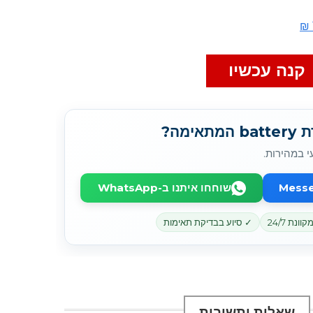
קנה עכשיו
מה?
י במהירות.
שוחחו איתנו ב-WhatsApp
נת 24/7
✓ סיוע בבדיקת תאימות
שאלות ותשובות