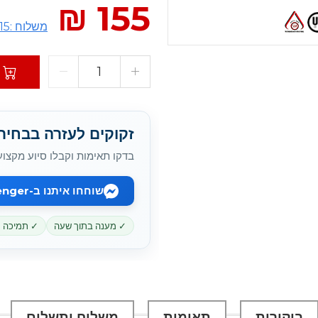
155 ₪
משלוח :15 ₪
זקוקים לעזרה בבחירת battery המתאי
בדקו תאימות וקבלו סיוע מקצוע
שוחחו איתנו ב-Messenger
✓ מענה בתוך שעה
✓ תמיכה מקוו
ביקורות
תאימות
משלוח ותשלום