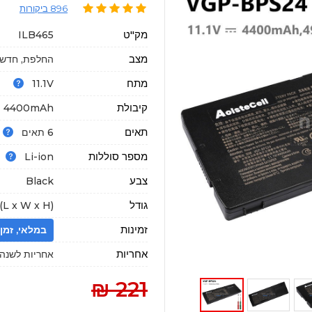
896 ביקורות
מק"ט
ILB465
מצב
החלפת, חדשה
מתח
11.1V
קיבולת
4400mAh
תאים
6 תאים
מספר סוללות
Li-ion
צבע
Black
גודל
(L x W x H)
זמינות
במלאי, זמן הגעה : 18
אחריות
אחריות לשנה א
221 ₪