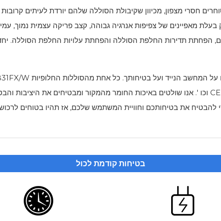
לת מאפיינים של צפיפות אנרגיה גבוהה, קצב פריקה עצמית נמוך, עמידות
בים, הפחתת תדירות החלפת הסוללה והפחתת עלויות החלפת הסוללה. יחד ע
ום על המחשב הנייד ועל בטיחותך. כל אחת מהסוללות החלופיות
B31FX/W
ואישורי בטיחות בינלאומיים מרובים, כגון CE, UL, ROH, SII וכו '. אנו שולטים באיכות החומר מהמקור ו
כדי להבטיח את בטיחותכם וחוויית המשתמש שלכם, אז תהיו בטוחים לרכו
בטיחות קודמת לכול