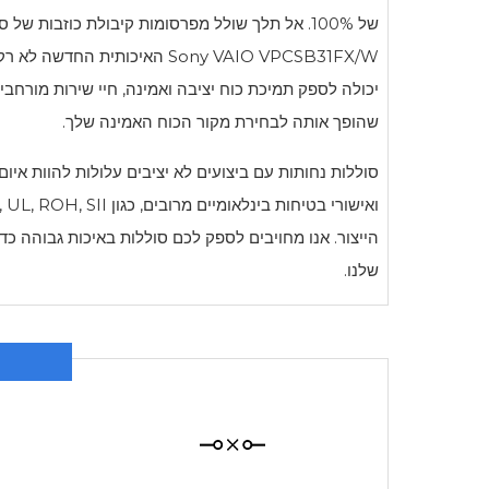
של 100%. אל תלך שולל מפרסומות קיבולת כוזבות של סוחרים חסרי מצפון, מכיוון שקיבולת הסוללה שלהם יורדת לעיתים קרובות משמעותית לאחר מספר חודשים של שימוש. סוללת
Sony VAIO VPCSB31FX/W
האיכותית החדשה לא רק בע
יכולה לספק תמיכת כוח יציבה ואמינה, חיי שירות מורח
שהופך אותה לבחירת מקור הכוח האמינה שלך.
סוללות נחותות עם ביצועים לא יציבים עלולות להוות אי
הייצור. אנו מחויבים לספק לכם סוללות באיכות גבוהה 
שלנו.