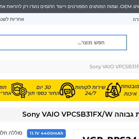
אחריות לשנה 
רה
ובטחת
שירות לקוחות
30 יום
חוד
24/7
החזר כספי תוך
אחריות
איכות
Sony VAIO V
סוללה חלופית עבור X/W
11.1V 4400mAh