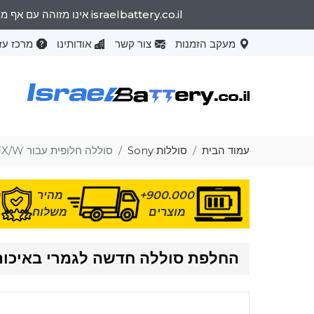
israelbattery.co.il אינו מזוהה עם אף מותג OEM. שמות המותגים המפורטים וייעוד הדגמים נועדו רק להראות את התאימות של מוצרים אלה למכונות שונות.
מעקב הזמנות
צור קשר
אודותינו
מרכז עז
עמוד הבית
סוללות Sony
סוללה חלופית עבור Sony VAIO VPCSB31FX/W
900.000+
מהיר
מ
מוצרים
משלוח
החלפת סוללה חדשה לגמרי באיכות גבוהה PCSB31FX/W