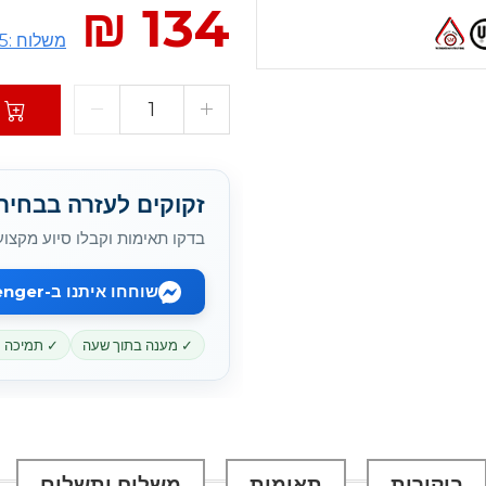
134 ₪
משלוח :15 ₪
זקוקים לעזרה בבחירת battery המתאי
בדקו תאימות וקבלו סיוע מקצוע
שוחחו איתנו ב-Messenger
✓ מענה בתוך שעה
✓ תמיכה מקוו
ביקורות
תאימות
משלוח ותשלום