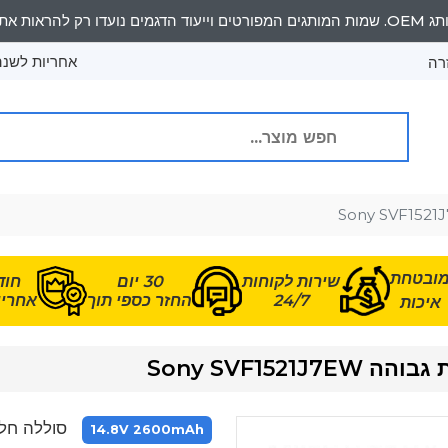
אחריות לשנה 
רה
ובטחת
שירות לקוחות
30 יום
חוד
24/7
החזר כספי תוך
אחריות
איכות
Sony SVF15
סוללה חלופית עבור
14.8V 2600mAh