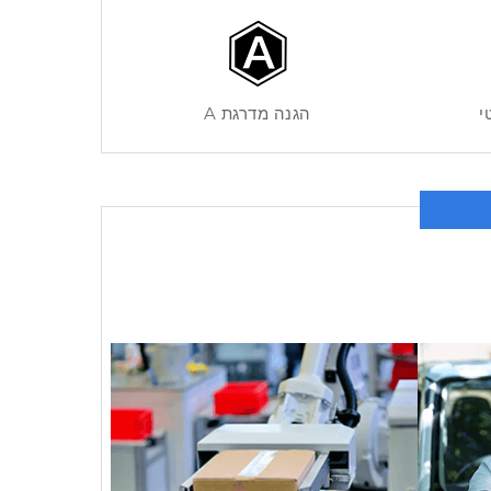
י
הגנה מדרגת A