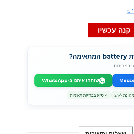
קנה עכשיו
מה?
י במהירות.
שוחחו איתנו ב-WhatsApp
נת 24/7
✓ סיוע בבדיקת תאימות
שאלות ותשובות