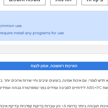
 common use.
 require install any programs for use.
האיכות ראשונה, אמון לנצח
דש לגמרי, עם איכות אמינה, ביצועים יציבים וחיי שירות ארוכים יותר. ב
בהתאם לצורת הסוללה המקורית, והוא עשוי מחומרי סגסוגת ABS+PC ידידותיים לסביבה עמידים
שלנו מיוצרות עם תאים באיכות הגבוהה ביותר בדרגת A+ והן עוברות 