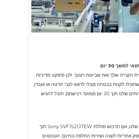
למשך 30 יום
i מעריך את חווית הקנייה שלך ואת שביעות רצונך. לכן סיפקנו מדיניות
ים למשך 30 יום כדי שתוכלו לקנות בבטחה מבלי לדאוג לגבי חרטה או אובדן.
אם אינך מרוצה מהמוצרים או השירותים שלנו תוך 30 יום ממועד רכישתם, תוכל להגיש
 שלנו, אם תרכוש סוללת
Sony SVF1521J7EW
תוך
ספק אחריות לשנה ושירות החלפה בחינם. הטכנאים