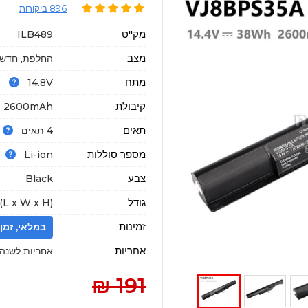
896 ביקורות
מק"ט
ILB489
מצב
החלפת, חדשה
מתח
14.8V
קיבולת
2600mAh
תאים
4 תאים
מספר סוללות
Li-ion
צבע
Black
גודל
(L x W x H)
זמינות
במלאי, זמן הגעה : 18
אחריות
אחריות לשנה א
191 ₪