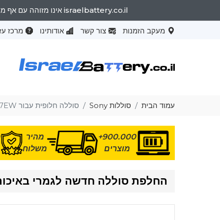
israelbattery.co.il אינו מזוהה עם אף מותג OEM. שמות המותגים המפורטים וייעוד הדגמים נועדו רק להראות את התאימות של מוצרים אלה למכונות שונות.
מעקב הזמנות
צור קשר
אודותינו
מרכז עז
עמוד הבית
סוללות Sony
סוללה חלופית עבור Sony SVF1521J7EW
900.000+
מהיר
מ
מוצרים
משלוח
החלפת סוללה חדשה לגמרי באיכות גבוהה 21J7EW