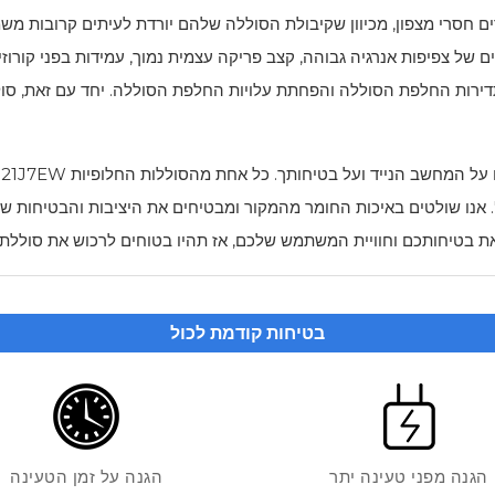
ל צפיפות אנרגיה גבוהה, קצב פריקה עצמית נמוך, עמידות בפני קורוזיה
תדירות החלפת הסוללה והפחתת עלויות החלפת הסוללה. יחד עם זאת, סול
ום על המחשב הנייד ועל בטיחותך. כל אחת מהסוללות החלופיות
521J7EW
 בינלאומיים מרובים, כגון CE, UL, ROH, SII וכו '. אנו שולטים באיכות החומר מהמקור ומבטיחים את ה
את בטיחותכם וחוויית המשתמש שלכם, אז תהיו בטוחים לרכוש את סוללת
בטיחות קודמת לכול
הגנה מפני טעינה יתר
הגנה על זמן הטעינה