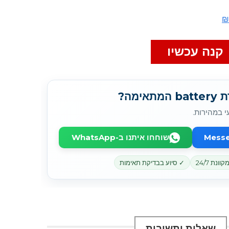
קנה עכשיו
מה?
י במהירות.
שוחחו איתנו ב-WhatsApp
נת 24/7
✓ סיוע בבדיקת תאימות
שאלות ותשובות