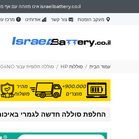
israelbattery.co.il אינו מזוהה עם אף מותג OEM. שמות המותגים המפורטים וייעוד הדגמים נועדו רק להראות את התאימות של מוצרים אלה למכונות שונות.
מעקב הזמנות
צור קשר
אודותינו
מרכז עז
עמוד הבית
סוללות HP
סוללה חלופית עבור HP Pavilion 15-CS0004NO
900.000+
מהיר
מ
מוצרים
משלוח
החלפת סוללה חדשה לגמרי באיכות גבוהה  15-CS0004NO