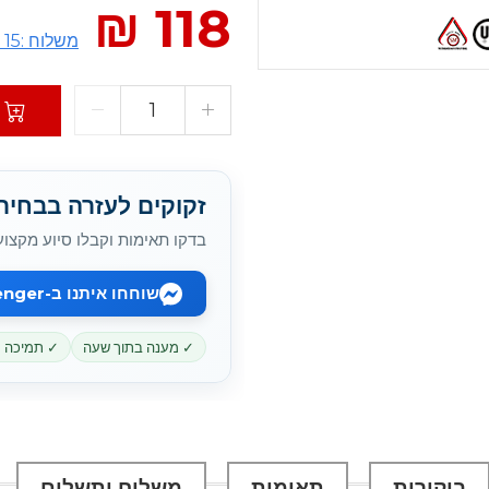
118 ₪
משלוח :15 ₪
זקוקים לעזרה בבחירת battery המתאי
בדקו תאימות וקבלו סיוע מקצוע
שוחחו איתנו ב-Messenger
✓ מענה בתוך שעה
✓ תמיכה מקוו
ביקורות
תאימות
משלוח ותשלום