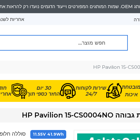
אחריות לשנה 
רה
ובטחת
שירות לקוחות
30 יום
חוד
24/7
החזר כספי תוך
אחריות
איכות
HP Pavilion
סוללה חלופית עבור S0004NO
11.55V 41.9Wh