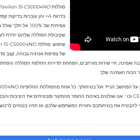
סוללות
Pavilion 15-CS0004NO
בדרגת A+ והן עוברות בדיקו
אמיתית של 100%. אל
שקיבולת הסוללה שלהם יורדת לע
שימוש. סוללת
on 15-CS0004NO
של צפיפות אנרגיה גבוהה, קצב פרי
יבה ואמינה, חיי שירות מורחבים, הפחתת תדירות החלפת הסוללה והפחתת
ר הכוח האמינה שלך.
ום על המחשב הנייד ועל בטיחותך. כל אחת מהסוללות החלופיות
CS0004NO
ואישורי בטיחות בינלאומיים מרובים, כגון CE, UL, ROH, SII וכו '. אנו שולטים באיכות החומר מהמקור ו
כדי להבטיח את בטיחותכם וחוויית המשתמש שלכם, אז תהיו בטוחים לרכו