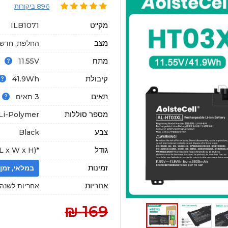
896 ביקורות
מק"ט
ILB1071
מצב
החלפת, חדשה
מתח
11.55V
קיבולת
41.9Wh
תאים
3 תאים
מספר סוללות
Li-Polymer
צבע
Black
גודל
*mm (L x W x H)
זמינות
במלאי, זמן הגעה : 18
אחריות
אחריות לשנה א
169 ₪