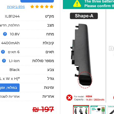
896 ביקורות
מק"ט
ILB1244
מצב
החלפת, חדשה
מתח
10.8V
קיבולת
4400mAh
תאים
6 תאים
מספר סוללות
Li-ion
צבע
Black
גודל
*mm (L x W x H)
זמינות
במלאי, זמן הגעה : 18
אחריות
אחריות לשנה א
197 ₪