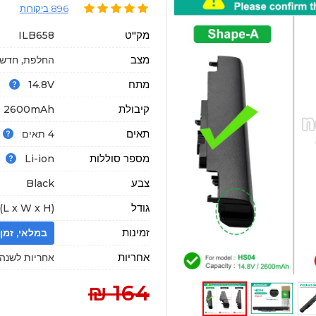
896 ביקורות
מק"ט
ILB658
מצב
החלפת, חדשה
מתח
14.8V
קיבולת
2600mAh
תאים
4 תאים
מספר סוללות
Li-ion
צבע
Black
גודל
L x W x H)
זמינות
במלאי, זמן הגעה : 18
אחריות
אחריות לשנה א
164 ₪