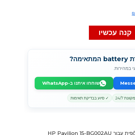
קנה עכשיו
מה?
י במהירות.
שוחחו איתנו ב-WhatsApp
נת 24/7
✓ סיוע בבדיקת תאימות
HP Pavilion 15-BG002