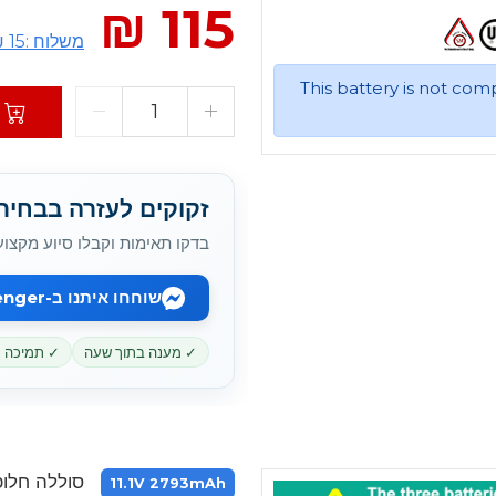
115 ₪
משלוח :15 ₪
This battery is not com
זקוקים לעזרה בבחירת battery המתאי
בדקו תאימות וקבלו סיוע מקצוע
שוחחו איתנו ב-Messenger
✓ מענה בתוך שעה
✓ תמיכה מקוו
סוללה חלופית עבור 002AU
11.1V 2793mAh