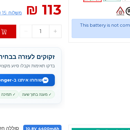
113 ₪
משלוח :15 ₪
This battery is not co
זקוקים לעזרה בבחירת battery המתאי
בדקו תאימות וקבלו סיוע מקצוע
שוחחו איתנו ב-Messenger
✓ מענה בתוך שעה
✓ תמיכה מקוו
סוללה חלופית עבור AU
10.8V 4400mAh