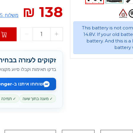
138 ₪
משלוח :15 ₪
This battery is not co
14.8V. If your old batt
battery. And this is 
battery 
זקוקים לעזרה בבחירת battery המתאי
בדקו תאימות וקבלו סיוע מקצוע
שוחחו איתנו ב-Messenger
✓ מענה בתוך שעה
✓ תמיכה מקוו