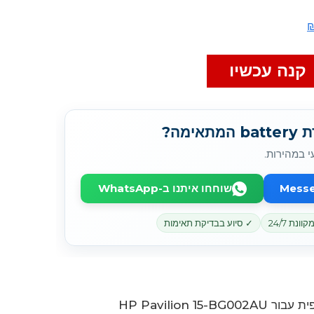
קנה עכשיו
מה?
י במהירות.
שוחחו איתנו ב-WhatsApp
נת 24/7
✓ סיוע בבדיקת תאימות
HP Pavilion 15-BG