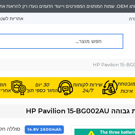
אחריות לשנה 
רה
ובטחת
שירות לקוחות
30 יום
חוד
24/7
החזר כספי תוך
אחריות
איכות
HP Pavilion
סוללה חלופית עבור AU
14.8V 2600mAh