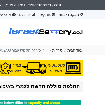
israelbattery.co.il אינו מזוהה עם אף מותג OEM. שמות המותגים המפורטים וייעוד הדגמים נועדו רק להראות את התאימות של מוצרים אלה למכונות שונות.
מעקב הזמנות
צור קשר
אודותינו
מרכז עז
עמוד הבית
סוללות HP
סוללה חלופית עבור HP Pavilion 15-BG002AU
900.000+
מהיר
מ
מוצרים
משלוח
החלפת סוללה חדשה לגמרי באיכות גבוהה  15-BG002AU