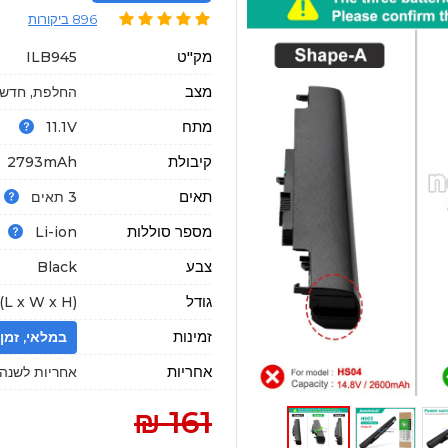
896 ביקורות
מק"ט
ILB945
מצב
החלפת, חדשה
מתח
11.1V
קיבולת
2793mAh
תאים
3 תאים
מספר סוללות
Li-ion
צבע
Black
גודל
L x W x H)
זמינות
במלאי, זמן הגעה : 18
אחריות
אחריות לשנה א
161 ₪