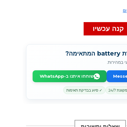
קנה עכשיו
מה?
י במהירות.
שוחחו איתנו ב-WhatsApp
נת 24/7
✓ סיוע בבדיקת תאימות
שאלות ותשובות