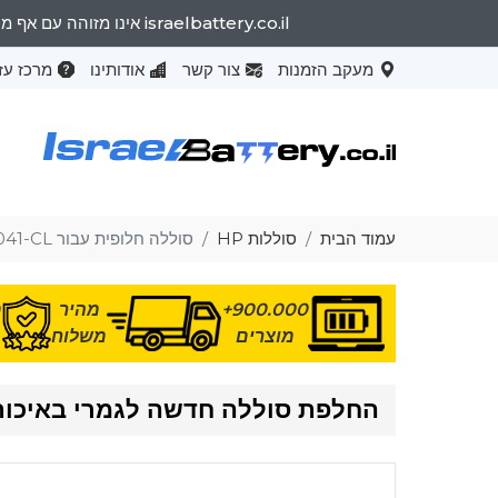
israelbattery.co.il אינו מזוהה עם אף מותג OEM. שמות המותגים המפורטים וייעוד הדגמים נועדו רק להראות את התאימות של מוצרים אלה למכונות שונות.
מעקב הזמנות
צור קשר
אודותינו
מרכז עז
עמוד הבית
סוללות HP
סוללה חלופית עבור HP KI04041-CL
900.000+
מהיר
מ
מוצרים
משלוח
החלפת סוללה חדשה לגמרי באיכות גבוהה 1-CL