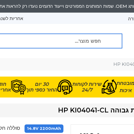
אחריות לשנה 
רה
ובטחת
שירות לקוחות
30 יום
חוד
24/7
החזר כספי תוך
אחריות
איכות
HP KI0404
סוללה חלופית עבו
14.8V 2200mAh