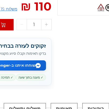
110 ₪
משלוח :15 ₪
זקוקים לעזרה בבחירת battery המתאי
בדקו תאימות וקבלו סיוע מקצוע
שוחחו איתנו ב-Messenger
✓ מענה בתוך שעה
✓ תמיכה מקוו
ביקורות
תאימות
משלוח ותשלום