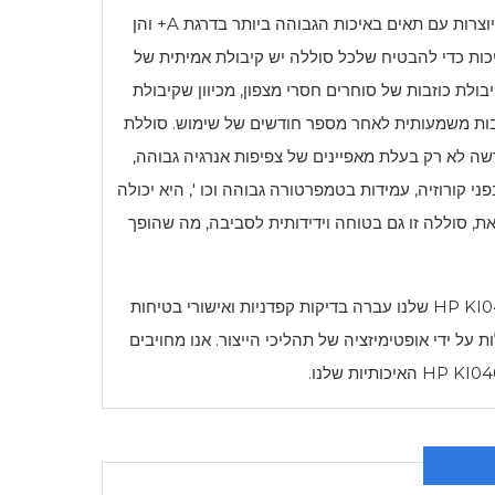
שלנו מיוצרות עם תאים באיכות הגבוהה ביותר בדרגת A+ והן
יכות כדי להבטיח שלכל סוללה יש קיבולת אמיתית של
קיבולת כוזבות של סוחרים חסרי מצפון, מכיוון שקיבולת
בות משמעותית לאחר מספר חודשים של שימוש. סוללת
ה לא רק בעלת מאפיינים של צפיפות אנרגיה גבוהה,
י קורוזיה, עמידות בטמפרטורה גבוהה וכו ', היא יכולה
, סוללה זו גם בטוחה וידידותית לסביבה, מה שהופך
HP KI0
שלנו עברה בדיקות קפדניות ואישורי בטיחות
יחות של הסוללות על ידי אופטימיזציה של תהליכי הייצור. אנו מחויבים
HP KI04
האיכותיות שלנו.