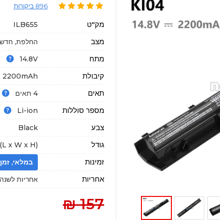
896 ביקורות
מק"ט
ILB655
מצב
החלפת, חדשה
מתח
14.8V
קיבולת
2200mAh
תאים
4 תאים
מספר סוללות
Li-ion
צבע
Black
גודל
L x W x H)
זמינות
במלאי, זמן הגעה : 18
אחריות
אחריות לשנה א
157 ₪